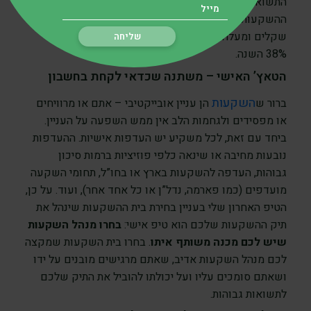
התשואה הגבוהה ביותר מתחילת השנה היא קרן של בית
ההשקעות אושן (המנהל תיקי השקעות מסכום של מיליון
שקלים ומעלה בלבד), והיא השיגה תשואה של יותר מ –
38% השנה.
הטאץ’ האישי – משתנה שכדאי לקחת בחשבון
השקעות
ברור ש
הן עניין אובייקטיבי – אתם או מרוויחים
או מפסידים ולגחמות הלב אין ממש השפעה על העניין.
ביחד עם זאת, לכל משקיע יש העדפות אישיות. ההעדפות
נובעות מחיבה או שינאה כלפי פוזיציות ברמות סיכון
גבוהות, העדפה להשקעות בארץ או בחו”ל, תחומי השקעה
מועדפים (כמו פארמה, נדל”ן או כל אחד אחר), ועוד. על כן,
הטיפ האחרון שלי בעניין בחירת בית ההשקעות שינהל את
תיק ההשקעות שלכם הוא טיפ אישי:
בחרו מנהל השקעות
שיש לכם מכנה משותף איתו
. בחרו בית השקעות שמקצה
לכם מנהל השקעות אדיב, שאתם מרגישים מובנים על ידו
ושאתם סומכים עליו ועל יכולתו להוביל את התיק שלכם
לתשואות גבוהות.