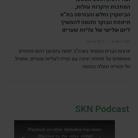
המתכות היקרות עולות,
הביטקוין נחלש והבורסה בת”א
תיפתח הבוקר ותנסה להמשיך
ליום שלישי של עליות שערים
לפני 3 שנים
•
7 דק’ קריאה
ארצות הברית המסחר בארה"ב יפתח בהמשך היום והחוזים
מאותתים על פתיחה יציבה עם נטייה לעליות שערים. אתמול,
וול-סטריט ננעלה במגמה
SKN Podcast
Playback on other Websites has been
disabled by the video owner.
T