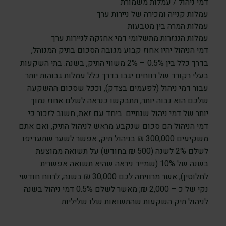
דמי ניהול / עמלות משמורת
עמלות קנייה ומכירה של ניירות ערך
עמלות המרה בין מטבעות
עמלות הנגזרות מתשלומי דמי אחזקה לניירות ערך
דמי הניהול יהיו אחוז קבוע מגובה הסכום בתיק המנוהל,
בדרך כלל בין 0.5% – 2% משווי התיק, בשנה. בתי השקעות
בעלי רקורד של רווחים יגבו בדרך כלל עמלות גבוהות יותר
עבור דמי ניהול (לפעמים בצדק), וככל שסכום ההשקעה
שלכם הוא גבוה יותר, תתבקשו כנראה לשלם אחוז נמוך
יותר של דמי ניהול שנתיים. ביחד עם זאת, חשוב לזכור כי
דמי הניהול הם סכום שנקבע מראש לניהול התיק, ואם אתם
משקיעים 300,000 ₪ בניהול תיק, אפשר לשער שתעדיפו
לשלם 2% לשנה (500 ₪ בחודש) על תשואה ממוצעת
בשנה של 10% (שמייד ניראה שהיא תשואה אפשרית
לחלוטין), אשר מרוויחה לכם 30,000 ₪ בשנה, לרווח חודשי
נקי של כ – 2,000 ₪; מאשר לשלם 0.5% דמי ניהול בשנה
לניהול תיק השקעות שהתשואות שלו שליליות.