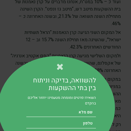
ועוד כ – 10% במט”ח, אנחנו מדברים על קרן נאמנות של
בית ההשקעות מיטב דש, “מיטב גז ונפט”. הקרן השיגה
מתחילת השנה תשואה של 21.3%, ובשנה האחרונה כ –
46%.
אל המקום השני הגיעה קרן הנאמנות “הראל תשתיות
ישראל”, שהשיגה מאז תחילת השנה 15.7% וב – 12
החודשים האחרונים 42.3%.
ולמקום השלישי מגיעה קרן הנאמנות “קסם אקטיב אנרגיה”
של אקסלנס, שהשיגה מתחילת השנה כמעט 40% ובשנה
האחרונה 138%.
להשוואה, בדיקה וניתוח
במקום האחרון ברשימת כל קרנות הנאמנות המשקיעות
במניות בארץ, אנחנו מוצאים את “קסם אקטיב יתר” של בית
בין בתי ההשקעות
ההשקעות אקסלנס, שהפסידה למשקיעים שלה כ – 7.3%
השאירו פרטים ומומחה מטעמינו יחזור אליכם
מאז תחילת השנה וב – 12 החודשים האחרונים הפסידה
בהקדם
כמעט 4% – אבל בבדיקת התשואות לשנתיים האחרונות,
היא מציגה נתונים ירוקים עם תשואה של כ – 116.3%.
רק לסבר את האוזן: קרן הנאמנות הגמישה שייצרה את