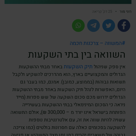
רוני מור
•
25 דק’ קריאה
#המשווה – צרכנות חכמה
השוואה בין בתי השקעות
תיק השקעות
אין ספק שניהול
באחד מבתי ההשקעות
הגדולים והמקצועיים בארץ, הוא מהדרכים להשקיע ולקבל
תשואות גבוהות (בממוצע, כמובן). אמנם, כמו בעבר גם
היום, האפשרות לנהל תיק השקעות באחד מבתי ההשקעות
הגדולים ידרוש מכם סכום השקעה של שש ספרות (מייד
ניראה כי הסכום המינימאלי בבתי ההשקעות בעשירייה
הפותחת בישראל אינו יורד מ – 300,000 ₪), אולם התשואה
עשויה להיות שווה את זה, עם אלטרנטיבות נוספות
להשקעה בסכומים כאלה עם חסרונות בולטים (כמו צריכה
גבוהה של משאבים יקרים כמו זמן מצד המשקיע או פגיעה