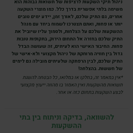
ניהול תיקי השקעות לרציפות של תשואות גבוהות הוא
משימה בלתי אפשרית בדרך כלל. כמו מוצרי השקעה
אחרים, גם התיק שלכם, לאורך זמן, יידע ימים טובים
יותר או פחות, ואתם תצטרכו לשמוח ביחד עם מנהל
ההשקעות שלכם על הצלחות, ולסמוך עליו שיוביל את
התיק שלכם בחזרה אל התחום הירוק, בתקופות טובות
פחות. החיבור האישי הוא לעיתים, זה שעושה הבדל
גדול בין חוויה מרוחקת של ניהול מקצועי ולא-אישי של
התיק שלכם, לבין הרפתקה שלעיתים מובילה גם לימים
של חששות. בהצלחה!
*אין במאמר זה, בחלקו או במלואו, כל הבטחה להשגת
תשואות מהשקעות ואין האמור בו מהווה ייעוץ מקצועי
לבצע השקעות בתחום כזה או אחר.
להשוואה, בדיקה וניתוח בין בתי
ההשקעות