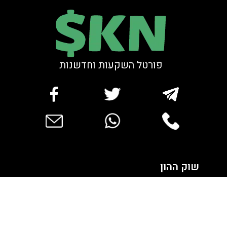
פורטל השקעות וחדשנות
bar
שוק ההון
סקירות שוק
נדל”ן ואלטרנטיב