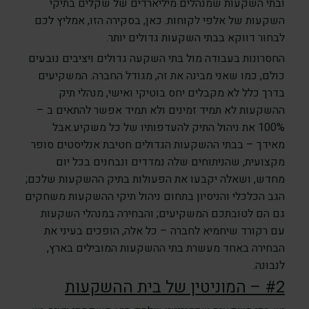
ובתי השקעות שמנהלים מיליארדים של שקלים בתיקי
השקעות של אלפי לקוחות. כאן, בסקירה הזו, אמליץ לכם
לבחור דווקא בבתי השקעות גדולים יותר.
החסרונות בעבודה מול בתי השקעה גדולים ויציבים נובעים
כולם, כמו שאני מבינה את זה, מגודל החברה. המשקיעים
בדרך כלל לא מקבלים יחס בוטיקי ואישי, מנהלי תיק
ההשקעות לא תמיד זמינים ולא תמיד אפשר להתאים ב –
100% את ניהול התיק להעדפותיו של כל משקיע.אבל
מאידך – בבתי ההשקעות הגדולים חטיבת אנליסטים סופר
מקצועית, שהניתוחים שלה נמדדים ונבחנים בכל יום
מחדש, ושאלה יקבעו את הפעולות בתיק ההשקעות שלכם;
הגב הכלכלי והניסיון בתחום ניהול תיקי ההשקעות משחקים
גם הם לטובתכם המשקיעים; והבחירה במנהלי השקעות
עם רקורד שיחמיא לחברה – כל אלה, הופכים בעיני את
הבחירה באחד מעשרת בתי ההשקעות המובילים בארץ,
לנבונה.
#2 – המוניטין של בית ההשקעות