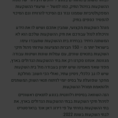
לבחור משתנים מהותיים בנוגע ל”חופש היצירתי” של מנהל
ההשקעות בניהול התיק, כמו למשל – שיעורי ההשקעות
הספקולטיביות שממנו נגזר גם הסיכוי להרוויח וגם הסיכוי
להפסיד כספים בתיק.
מנהל השקעות מקצועי, שמבין אתכם ושיש לו את הידע
והיכולת לנהל עבורכם את תיק ההשקעות שלכם הוא לא
המשתנה היחיד בבחירת בית ההשקעות שתעבדו עימו.
בישראל יותר מ – 150 חברות המציעות שירותי ניהול תיקי
השקעות בתנאים שונים, עם עמלות שונות ושיטות עבודה
מגוונות. אנחנו סקרנו רק את בתי ההשקעות הגדולים בארץ,
מפני שאני מאמינה שיש יתרון בעבודה מול בית השקעות
שיש לו גב כלכלי, ניסיון עתיר, ואולי הכי חשוב: מחלקת
מחקר שפועלת על בסיס יומי לניתוח תנאי השוק המשתנים
ולהתאמת תמהיל ההשקעות.
הנה השוואה בסיסית רלוונטית בנוגע לתנאים ראשוניים
לניהול תיקי השקעות בבתי ההשקעות הגדולים בארץ, את
בתי ההשקעות בחרתי על פי דירוג דאן אנד בראדסטריט
לבתי השקעות בשנת 2022: