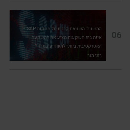
המשווה: השוואת קרנות סל מחקות S&P –
06
איזה בית השקעות מציע את ההשקעה
האטרקטיבית ביותר להשקיע במדד?
רוני מור