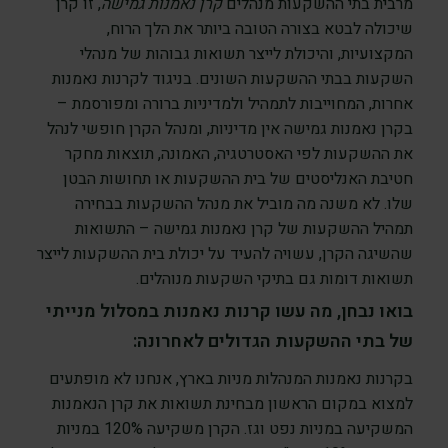
מרבית בתי ההשקעות מנהלים
קרן נאמנות גמישה
, זו קרן
שיכולה לבטא בצורה הטובה ביותר את הלך הרוח,
המקצועיות, והיכולת לייצר תשואות גבוהות של מנהלי
השקעות בבתי ההשקעות השונים. בניגוד לקרנות נאמנות
אחרות, המחוייבות לתמהיל ולמדיניות ברורה ומפורסמת –
בקרן נאמנות גמישה אין מדיניות, ומנהל הקרן חופשי לנהל
את ההשקעות לפי האסטרטגיה, האמונה, תוצאות מחקר
חטיבת האנליסטים של בית ההשקעות או תחושות הבטן
שלו. לא משנה מה מוביל את מנהל ההשקעות בבחירה
תמהיל ההשקעות של קרן נאמנות גמישה – התשואות
שהשיגה הקרן, עשויה להעיד על יכולת בית ההשקעות לייצר
תשואות דומות גם בתיקי השקעות מנוהלים.
בואו נבחן, מה עשו קרנות נאמנות במסלול מנייתי
של בתי ההשקעות הגדולים לאחרונה:
בקרנות נאמנות המנהלות מניות בארץ, אנחנו לא מופתעים
למצוא במקום הראשון מבחינת תשואות את קרן הנאמנות
המשקיעה במניות נפט וגז. הקרן משקיעה 120% במניות