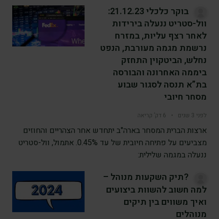
בוקר כלכלי 21.12.23:
וול-סטריט ננעלה בירידות
לאחר רצף עליות, במזרח
נרשמת מגמה מעורבת, הנפט
נחלש, הביטקוין התחזק
ביממה האחרונה והבורסה
בת”א תנסה לסגור שבוע
מסחר חיובי
לפני 3 שנים
•
6 דק’ קריאה
ארצות הברית המסחר בארה"ב יתחדש אחר הצהריים והחוזים
מצביעים על פתיחה חיובית של עד 0.45%. אתמול, וול-סטריט
ננעלה במגמה שלילית:
?תיק השקעות מנוהל –
למה חשוב להשוות ביצועים
ואיך משווים בין תיקים
מנוהלים