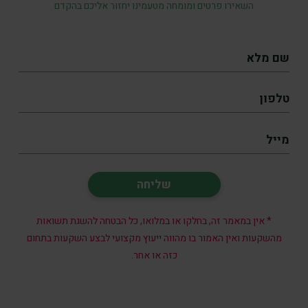
השאירו פרטים ומומחה מטעמינו יחזור אליכם בהקדם
* אין במאמר זה, בחלקו או במלואו, כל הבטחה להשגת תשואות
מהשקעות ואין האמור בו מהווה ייעוץ מקצועי לבצע השקעות בתחום
כזה או אחר.