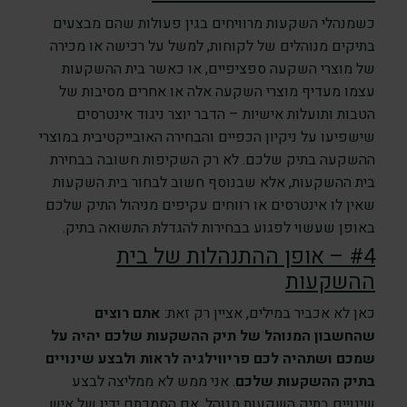
כשמנהלי השקעות מרוויחים בגין פעולות שהם מבצעים
בתיקים מנוהלים של לקוחות, למשל על רכישה או מכירה
של מוצרי השקעה ספציפיים, או כאשר בית ההשקעות
עצמו מעדיף מוצרי השקעה אלה או אחרים מסיבות של
הטבות ותועלות אישיות – הדבר יוצר ניגוד אינטרסים
שישפיעו על ניקיון הכפיים והבחירה האובייקטיבית במוצרי
ההשקעה בתיק שלכם. לא רק השקיפות חשובה בבחירת
בית ההשקעות, אלא שבנוסף חשוב לבחור בית השקעות
שאין לו אינטרסים או רווחים עקיפים מניהול התיק שלכם
באופן שעשוי לפגוע בבחירות להגדלת התשואה בתיק.
#4 – אופן ההתנהלות של בית
ההשקעות
כאן לא אכביר במילים, אציין רק זאת:
אתם רוצים
שהחשבון המנוהל של תיק ההשקעות שלכם יהיה על
שמכם ושתהיה לכם פריווילגיה לראות ולבצע שינויים
בתיק ההשקעות שלכם
. אני ממש לא ממליצה לבצע
שינויים בתיק השקעות מנוהל, אם הסמכתם ידיו של איש