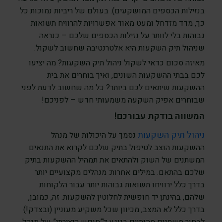
בנזילות הכספים המושקעים). בעולם של ריביות נמוכות כל
כך, מדד מזדחל ומעט מאוד אפשרויות להרוויח תשואות
גבוהות בלי לוותר על נזילות הכספים שלכם – כנראה
שניהול תיק השקעות היא אלטרנטיבה שחשוב לשקול.
מאיזה סכום כדאי לשקול ניהול תיק השקעות? מה יציעו
לכם בבתי ההשקעות השונים, ואיך בוחרים את בית
ההשקעות שיתאים לכם ביותר? כל מה שחשוב לדעת לפני
שבוחרים אפיק השקעה משמעותי חדש – לפניכם!
המשווה בודקת עבורכם!
ניהול תיק השקעות
נסמך על היכולות של מנהל
ההשקעות הוצב לטיפול בתיק שלכם לקרוא את התנאים
המשתנים של השוק ולהתאים את תמהיל ההשקעות בתיק
שלכם בהתאם. במילים אחרות: מנהלים מקצועיים יותר
בדרך כלל ירוויחו תשואות גבוהות יותר עבור הלקוחות
שלהם, בהינתן יד חופשית לחלוטין להשקעות. זה, כמובן,
בדרך כלל לא המצב, מכיוון שכל משקיע מעוניין (ובצדק!)