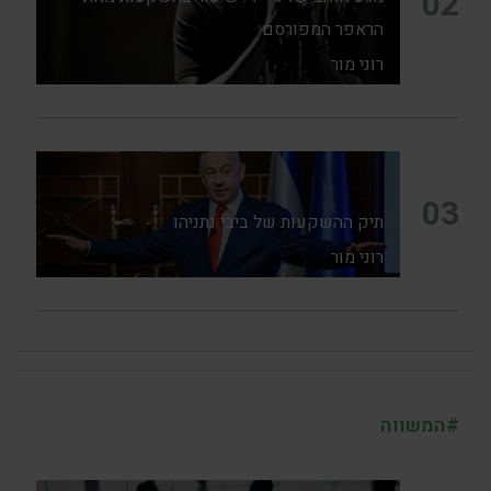
02
הראפר המפורסם
רוני מור
03
תיק ההשקעות של ביבי נתניהו
רוני מור
#המשווה