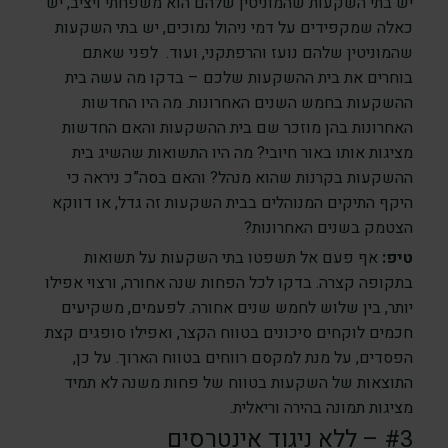
יש בתי השקעות שהמוניטין שלהם הוא משפחתי ויציב, יש
כאלה שמקפידים על דמי ניהול נמוכים, יש בתי השקעות
שהמוניטין שלהם נועז והרפתקני, ועוד. לפני שאתם
בוחרים את בית ההשקעות שלכם – בדקו מה עשה בית
ההשקעות בחמש השנים האחרונות. מה היו החדשות
האחרונות בהן מוזכר שם בית ההשקעות והאם החדשות
מציגות אותו באור חיובי? מה היו התשואות שהשיג בית
ההשקעות בקרנות שהוא מנהל? והאם בסה”כ ניראה כי
היקף התיקים המנוהלים בבית השקעות זה גדל, או דווקא
הצטמק בשנים האחרונות?
טיפ:
אף פעם אל תשפטו בתי השקעות על תשואות
בתקופה קצרה. בדקו לכל הפחות שנה אחורה, ורצוי אפילו
יותר, בין שלוש לחמש שנים אחורה. לפעמים, משקיעים
חכמים לוקחים סיכונים בטווח הקצר, ואפילו סופגים קצת
הפסדים, על מנת למקסם רווחים בטווח הארוך. על כן,
התוצאות של השקעות בטווח של פחות משנה לא תמיד
מציגות תמונה בהירה וריאלית.
#3 – ללא ניגוד אינטרסים