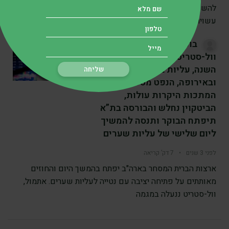
להשקיע את ההון הפנוי ולהגדילו לאורך זמן. איכות הניהול
עשויה להשפיע על
בוקר כלכלי 20.12.23:
וול-סטריט בשיא מתחילת
השנה, עליות באסיה
ובאירופה, הנפט מטפס,
המתכות היקרות עולות,
הביטקוין נחלש והבורסה בת”א
תיפתח הבוקר ותנסה להמשיך
ליום שלישי של עליות שערים
לפני 3 שנים
•
7 דק’ קריאה
ארצות הברית המסחר בארה"ב יפתח בהמשך היום והחוזים
מאותתים על פתיחה יציבה עם נטייה לעליות שערים. אתמול,
וול-סטריט ננעלה במגמה