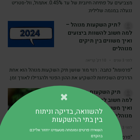
מצביעים על פתיחה חיובית של עד 0.45%. אתמול, וול-סטריט
ננעלה במגמה שלילית:
?תיק השקעות מנוהל –
למה חשוב להשוות ביצועים
ואיך משווים בין תיקים
מנוהלים
לפני 3 שנים
•
10 דק’ קריאה
"פרסומת" כתבה : רנוי מור שושן תיק השקעות מנוהל הוא אחת
הדרכים השכיחות להשקיע את ההון הפנוי ולהגדילו לאורך זמן.
תיק השקעות מנוהל –
למה חשוב להשוות ביצועים
ואיך משווים בין תיקים
להשוואה, בדיקה וניתוח
מנוהלים 2024
בין בתי ההשקעות
לפני 3 שנים
•
9 דק’ קריאה
השאירו פרטים ומומחה מטעמינו יחזור אליכם
בהקדם
"פרסומת" תיק השקעות מנוהל הוא אחת הדרכים השכיחות