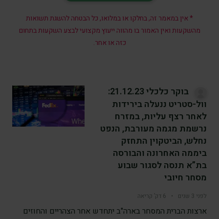
* אין במאמר זה, בחלקו או במלואו, כל הבטחה להשגת תשואות
מהשקעות ואין האמור בו מהווה ייעוץ מקצועי לבצע השקעות בתחום
כזה או אחר.
בוקר כלכלי 21.12.23:
וול-סטריט ננעלה בירידות
לאחר רצף עליות, במזרח
נרשמת מגמה מעורבת, הנפט
נחלש, הביטקוין התחזק
ביממה האחרונה והבורסה
בת”א תנסה לסגור שבוע
מסחר חיובי
לפני 3 שנים
•
6 דק’ קריאה
ארצות הברית המסחר בארה"ב יתחדש אחר הצהריים והחוזים