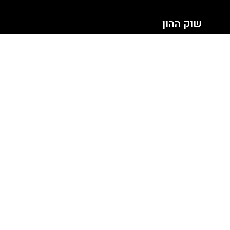
שוק ההון
סקירות שוק
נדל”ן ואלטרנטיב
מטבעות ומט”ח
חדשנות וטכנולוגיה
ניתוח שוק
יצירת קשר
קצת עלינו
תקנון