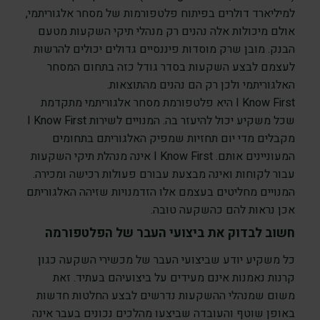
למיליארד דולרים בפיתוח פלטפורמות של מסחר אלגוריתמי,
אולם מיכולות אלה נהנים רק מנהלי תיקי השקעות מטעם
הבנק. מובן שרק מוסדות פיננסיים גדולים יכולים להרשות
לעצמם לבצע השקעות בסדר גודל כזה בתחום המסחר
האלגוריתמי ולכן רק הם נהנים מהתוצאות.
I Know First היא פלטפורמת מסחר אלגוריתמי מתקדמת
שכל משקיע יכול להיעזר בה. המנויים לשירות I Know First
מקבלים מדי יום תחזיות שמפיק האלגוריתם בתחומים
המעוניינים אותם. I Know First אינה מנהלת תיקי השקעות
עבור לקוחות ואינה מבצעת עבורם פעולות רכישה ומכירה.
המנויים מחליטים בעצמם אלו הזדמנויות שזיהה האלגוריתם
אכן נראות להם כהשקעה טובה.
חשוב לבדוק את ביצועי העבר של הפלטפורמה
כל משקיע יודע שביצועי העבר של מכשירי השקעה כגון
קרנות נאמנות אינם מעידים על ביצועיהם בעתיד. זאת
משום שמנהלי ההשקעות נדרשים לבצע החלטות חדשות
באופן שוטף והעובדה שביצעו מהלכים נכונים בעבר אינה