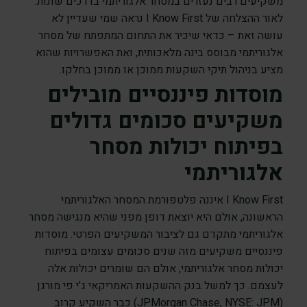
משקיעים רבים נעזרים במסחר אלגוריתמי בדרכים שונות.
לאור ההצלחה של I Know First נראה שמי שעדיין לא
עושה זאת – כדאי שיכיר את התחום המתפתח של מסחר
אלגוריתמי מבוסס בינה מלאכותית, ואת האפשרויות שהוא
מציע בניהול תיקי השקעות ממוכן או ממוכן בחלקו.
מוסדות פיננסיים מובילים
משקיעים סכומים גדולים
בפיתוח יכולות מסחר
אלגוריתמי
I Know First איננה פלטפורמת המסחר האלגוריתמי
הראשונה, אולם היא יוצאת דופן מפני שהיא מנגישה מסחר
אלגוריתמי מתקדם גם לציבור המשקיעים הפרטי. מוסדות
פיננסיים משקיעים מזה שנים סכומים עצומים בפיתוח
יכולות מסחר אלגוריתמי, אולם הם שומרים יכולות אלה
לעצמם. כך למשל בנק ההשקעות האמריקאי ג’י פי מורגן
(JPMorgan Chase, NYSE: JPM) כבר השקיע קרוב