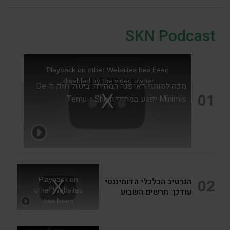
SKN Podcast
Playback on other Websites has been
disabled by the video owner.
T
מכה למותגי האופנה המהירה: ביטול חוק ה-De
01
h
Minimis יפגע במחירי Shein ו-Temu
i
s
i
P
s
a
l
T
m
Playback on
02
הנרטיב הכלכלי הדומיננטי
h
o
a
עודכן: תרשים השבוע
other Websites
i
d
has been
P
s
y
a
disabled by the
i
video owner.
l