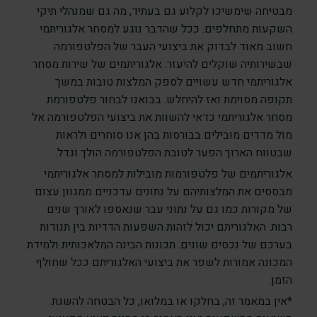
מבטיחה שימשיכו לקלוע גם בעתיד, מה גם שמנהלי תיקי
השקעות מתחלפים. ככל שהדבר נוגע למסחר אלגוריתמי
חשוב מאוד לבדוק את ביצועי העבר של הפלטפורמה
שבשירותיה שוקלים להיעזר. אלגוריתמים של שירות מסחר
אלגוריתמי חדש עשויים לספק המלצות טובות במשך
תקופה מסוימת ואז להיחלש. בבואנו לבחור פלטפורמת
מסחר אלגוריתמי כדאי להשוות את ביצועי הפלטפורמה אל
מול מדדים מובילים בבורסות בהן אנו סוחרים ולראות
שבטווח הארוך הפער לטובת הפלטפורמה הולך וגדל.
אלגוריתמים של פלטפורמות מובילות למסחר אלגוריתמי
מבססים את המלצותיהם על נתונים עדכניים ממגוון עצום
של מקורות כמו גם על נתוני עבר שנאספו לאורך שנים
רבות. האלגוריתם יכול לזהות השפעות הדדיות בין תנודות
בערכם של נכסים שונים. תכונות הבינה המלאכותית ולמידת
המכונה אמורות לשפר את ביצועי האלגוריתם ככל שחולף
הזמן.
*אין במאמר זה, בחלקו או במלואו, כל הבטחה להשגת