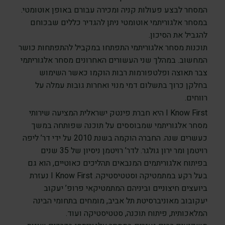
המסחר לבצע פעולות קניה ומכירה עבורם באופן אוטומטי.
במסחר אלגוריתמי אוטומטי ניתן להגדיר כללים שבכוחם
להגביל את הסיכון.
תוכנות מסחר אלגוריתמי התפתחו במקביל להתפתחות כושר
המחשוב. במהלך שני העשורים האחרונים מסחר אלגוריתמי
צבר תאוצה ופלטפורמות רבות הוקמו כאשר השימוש
בחלקן כרוך בתשלום דמי מנוי ואחרות גובות עמלה על
רווחים.
I Know First היא חברת פינטק ישראלית המציעה שירותי
מסחר אלגוריתמי שמבוססים על תוכנה שפותחה במשך
כעשרים שנה. החברה הוקמה בשנת 2010 על ידי דר’ ליפה
רויטמן ומר ירון גולגר. לדר’ רויטמן ניסיון של 35 שנים
בפיתוח אלגוריתמים המנבאים תהליכים כאוטיים, הוא גם
בעל רקע במתמטיקה וסטטיסטיקה. I Know First נעזרת
ביועצים חיצוניים וביניהם המתמטיקאי פרופ’ יעקוב
יעקובוב מאוניברסיטת תל אביב, מומחים בתחומי הבינה
המלאכותית, פיתוח תוכנה, סטטיסטיקה ועוד.