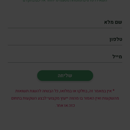
השאירו פרטים ומומחה מטעמינו יחזור אליכם בהקדם
* אין במאמר זה, בחלקו או במלואו, כל הבטחה להשגת תשואות
מהשקעות ואין האמור בו מהווה ייעוץ מקצועי לבצע השקעות בתחום
כזה או אחר.