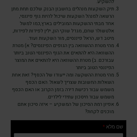
להשקיע.
תיק השקעות מנהלים בחשבון הבנק שלכם תחת מתן
הרשאה למנהל השקעות שיכול להיות גוף פיננסי,
אחד מבתי ההשקעות המובילים בארץ,כמו למשל
אלטשולר שחם, מגדל שוקי הון, ילין לפידות לפידות,
מיטב דש, הראל פיננסים, מור השקעות ועוד.
מהי מטרת ההשוואה בין הגופים הפיננסים? א) מטרת
ההשוואה היא להתאים את הגוף הפיננסי הטוב ביותר
עבורכם. ב) מטרת ההשוואה היא להתאים את המוצר
הפיננסי הטוב ביותר
מהי מטרת ההשקעה ומה ייעודו של הכסף? זאת אחת
השאלות החשובות שצריך לשאול. האם הכסף
משמש עבור רכישת דירה בזמן הקרוב או האם הכסף
משמש עבור חיסכון עתידי לילדים.
אפיון רמת הסיכון של המשקיע – איזה סיכון אתם
מוכנים לקחת?
שם מלא