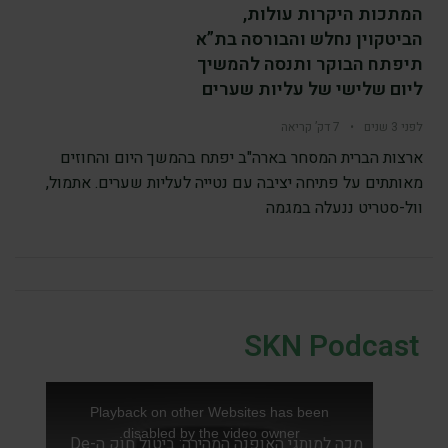
המתכות היקרות עולות,
הביטקוין נחלש והבורסה בת”א
תיפתח הבוקר ותנסה להמשיך
ליום שלישי של עליות שערים
לפני 3 שנים
•
7 דק’ קריאה
ארצות הברית המסחר בארה"ב יפתח בהמשך היום והחוזים
מאותתים על פתיחה יציבה עם נטייה לעליות שערים. אתמול,
וול-סטריט ננעלה במגמה
SKN Podcast
Playback on other Websites has been
disabled by the video owner.
T
מכה למותגי האופנה המהירה: ביטול חוק ה-De