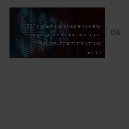
המשווה: השוואת קרנות סל מחקות S&P –
06
איזה בית השקעות מציע את ההשקעה
האטרקטיבית ביותר להשקיע במדד?
רוני מור