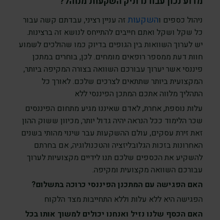
מדוע נכון עבורנו תיק השקעות מנוהל?
השקעות
ניהול כספים ו
זה עניין רציני, עבדתם קשה עבור
כל שקל ושקל ואתם חייבים להתייחס לנושא זה ברצינות.
יש לערוך השוואות בין הגופים בדיוק כמו שהולכים לשמוע
חוות דעת ממספר רופאים מומחים. לכן, בוחרים במתכן
פיננסי אשר יערוך עבורכם השוואה בצורה המקיפה ביותר,
המקצועית ביותר שתתאים לצרכים שלכם. לאורך כל
התהליך מלווה אתכם המתכן הפיננסי ללא
עלות נוספת, אחרת, לאדם שאיננו מגיע מתחום הפיננסים
שכר הלימוד ככל הנראה יהיה גדול יותר, מכיוון ששוק ההון
זאת זירת עסקים, עולם ההשקעות עבר שינוי מהותי בשנים
האחרונות בזכות הגלובליזציה והטכנולוגיה, אם בחרתם
להשקיע את הכספים שלכם תנו לידיים מקצועיות לערוך
עבורכם השוואה מקצועית ומקיפה.
האם הפגישה עם המתכנן הפיננסי כרוכה בתשלום?
הפגישה היא ללא עלות וללא התחייבות מצד הלקוח
האם הכסף שלנו נזיל ואנחנו יכולים למשוך אותו בכל