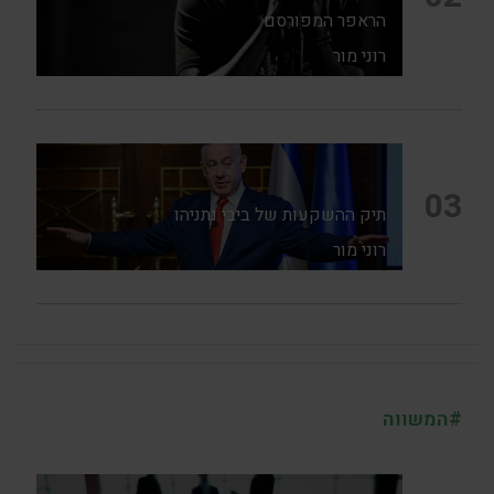
הראפר המפורסם
רוני מור
03
תיק ההשקעות של ביבי נתניהו
רוני מור
#המשווה