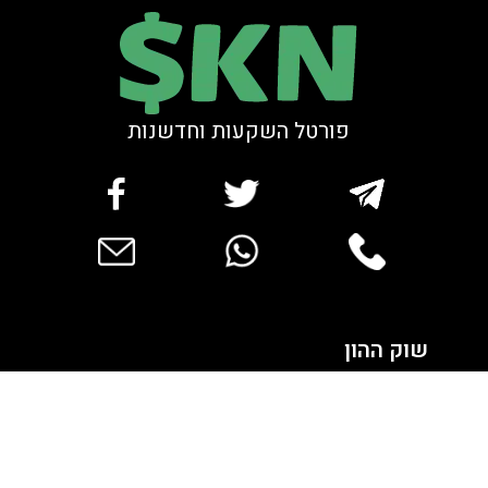
פורטל השקעות וחדשנות
bar
שוק ההון
סקירות שוק
נדל”ן ואלטרנטיב