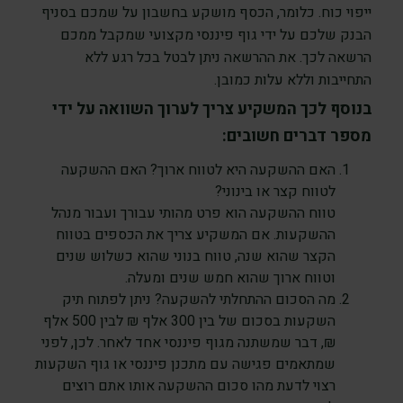
ייפוי כוח. כלומר, הכסף מושקע בחשבון על שמכם בסניף
הבנק שלכם על ידי גוף פיננסי מקצועי שמקבל ממכם
הרשאה לכך. את ההרשאה ניתן לבטל בכל רגע ללא
התחייבות וללא עלות כמובן.
בנוסף לכך המשקיע צריך לערוך השוואה על ידי
מספר דברים חשובים:
האם ההשקעה היא לטווח ארוך? האם ההשקעה
לטווח קצר או בינוני?
טווח ההשקעה הוא פרט מהותי עבורך ועבור מנהל
ההשקעות. אם המשקיע צריך את הכספים בטווח
הקצר שהוא שנה, טווח בנוני שהוא כשלוש שנים
וטווח ארוך שהוא חמש שנים ומעלה.
מה הסכום ההתחלתי להשקעה? ניתן לפתוח תיק
השקעות בסכום של בין 300 אלף ₪ לבין 500 אלף
₪, דבר שמשתנה מגוף פיננסי אחד לאחר. לכן, לפני
שמתאמים פגישה עם מתכנן פיננסי או גוף השקעות
רצוי לדעת מהו סכום ההשקעה אותו אתם רוצים